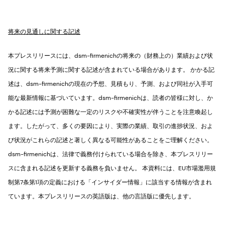
将来の見通しに関する記述
本プレスリリースには、dsm-firmenichの将来の（財務上の）業績および状
況に関する将来予測に関する記述が含まれている場合があります。 かかる記
述は、dsm-firmenichの現在の予想、見積もり、予測、および同社が入手可
能な最新情報に基づいています。dsm-firmenichは、読者の皆様に対し、か
かる記述には予測が困難な一定のリスクや不確実性が伴うことを注意喚起し
ます。したがって、多くの要因により、実際の業績、取引の進捗状況、およ
び状況がこれらの記述と著しく異なる可能性があることをご理解ください。
dsm-firmenichは、法律で義務付けられている場合を除き、本プレスリリー
スに含まれる記述を更新する義務を負いません。 本資料には、EU市場濫用規
制第7条第1項の定義における「インサイダー情報」に該当する情報が含まれ
ています。本プレスリリースの英語版は、他の言語版に優先します。