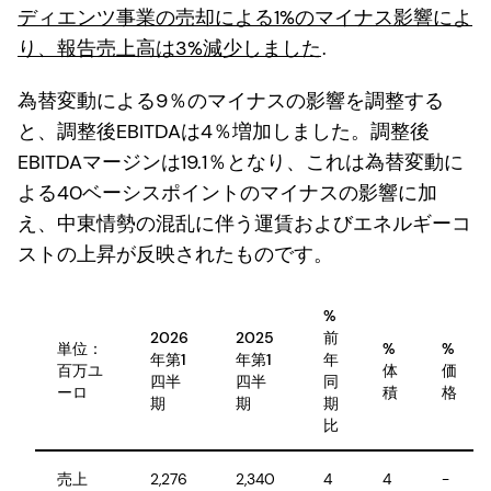
ディエンツ事業の売却による1%のマイナス影響によ
り、報告売上高は3%減少しました
.
為替変動による9％のマイナスの影響を調整する
と、調整後EBITDAは4％増加しました。調整後
EBITDAマージンは19.1％となり、これは為替変動に
よる40ベーシスポイントのマイナスの影響に加
え、中東情勢の混乱に伴う運賃およびエネルギーコ
ストの上昇が反映されたものです。
%
2026
2025
前
単位：
%
%
年第1
年第1
年
百万ユ
体
価
四半
四半
同
ーロ
積
格
期
期
期
比
売上
2,276
2,340
4
4
-