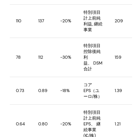
特別項目
計上前純
110
137
-20%
209
利益, 継続
事業
特別項目
控除後純
78
112
-30%
利
159
益、 DSM
合計
コア
0.73
0.89
-18%
EPS（ユ
1.39
ーロ/株）
特別項目
計上前純
0.64
0.80
-20%
EPS、 継
1.21
続事業
(€/株)