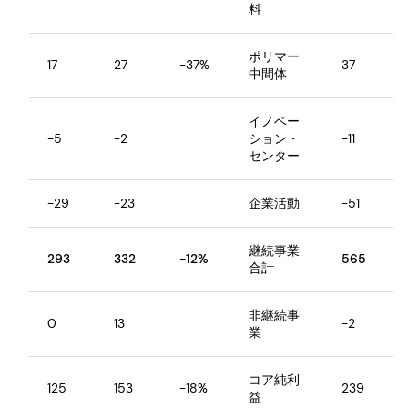
料
ポリマー
17
27
-37%
37
中間体
イノベー
-5
-2
ション・
-11
センター
-29
-23
企業活動
-51
継続事業
293
332
-12%
565
合計
非継続事
0
13
-2
業
コア純利
125
153
-18%
239
益