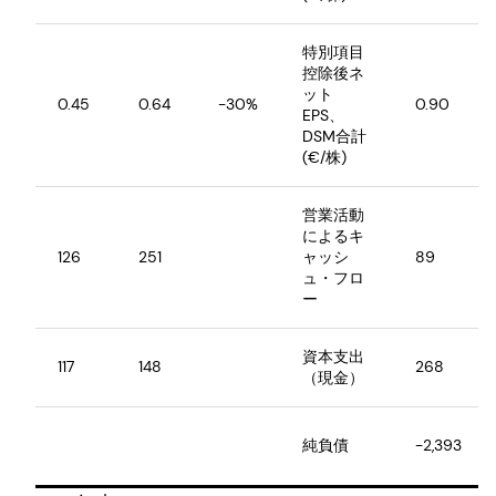
特別項目
控除後ネ
ット
0.45
0.64
-30%
0.90
EPS、
DSM合計
(€/株)
営業活動
によるキ
126
251
ャッシ
89
ュ・フロ
ー
資本支出
117
148
268
（現金）
純負債
-2,393