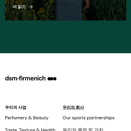
all relevant laws and regulations. We do not
더 읽기
ask from you, as a Supplier, more than what
we are willing to do ourselves.
우리의 사업
우리의 회사
Perfumery & Beauty
Our sports partnerships
Taste, Texture & Health
우리의 목적 및 가치