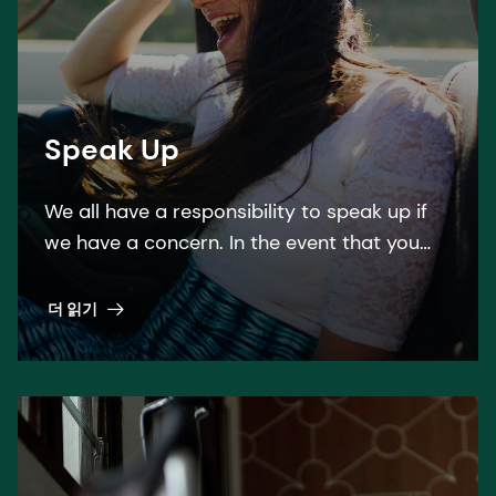
Speak Up
We all have a responsibility to speak up if
we have a concern. In the event that you
are unsure about a particular matter or if
you have witnessed behavior that
더 읽기
contradicts our Code of Business Ethics, it
is vital that you raise it!