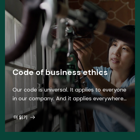
Code of business ethics
Our code is universal. It applies to everyone
in our company. And it applies everywhere.
Read more about dsm-firmenich''s Code of
Business Ethics.
더 읽기