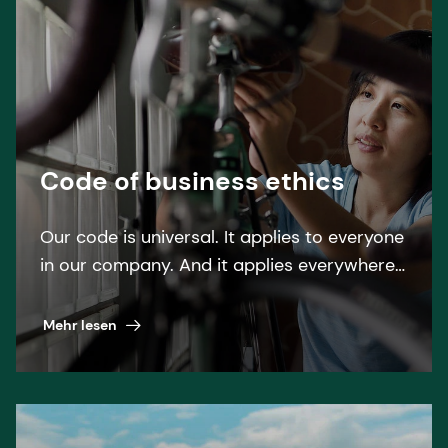
Code of business ethics
Our code is universal. It applies to everyone
in our company. And it applies everywhere.
Read more about dsm-firmenich''s Code of
Business Ethics.
Mehr lesen