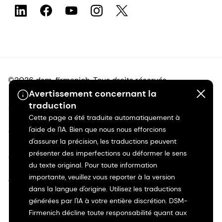
©2026 dsm-firmenich. Tous droits réservés.
Avertissement concernant la
traduction
Avis de confidentialité
Cette page a été traduite automatiquement à
l'aide de l'IA. Bien que nous nous efforcions
Conditions d'utilisation
d'assurer la précision, les traductions peuvent
présenter des imperfections ou déformer le sens
Conditions d'utilisation
du texte original. Pour toute information
importante, veuillez vous reporter à la version
Transparence en Californie
dans la langue d'origine. Utilisez les traductions
générées par l'IA à votre entière discrétion. DSM-
Déclaration d'accessibilité
Firmenich décline toute responsabilité quant aux