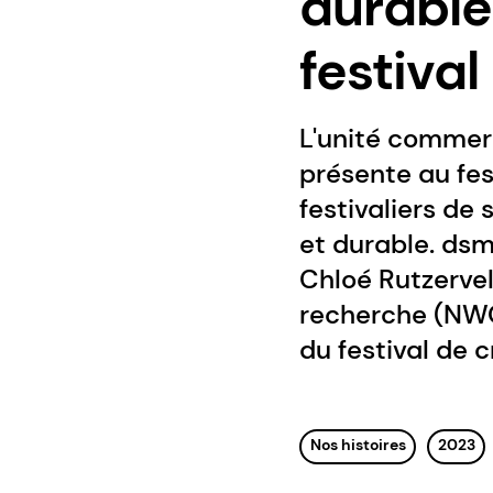
durable
festiva
L'unité commerc
présente au fe
festivaliers de 
et durable. dsm
Chloé Rutzervel
recherche (NWO)
du festival de c
Nos histoires
2023