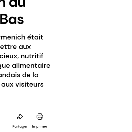
h au
-Bas
rmenich était
ettre aux
ieux, nutritif
gue alimentaire
andais de la
aux visiteurs
Partager
Imprimer