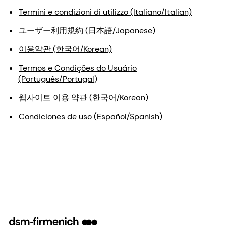
Termini e condizioni di utilizzo (Italiano/Italian)
ユーザー利用規約 (日本語/Japanese)
이용약관 (한국어/Korean)
Termos e Condições do Usuário
(Português/Portugal)
웹사이트 이용 약관 (한국어/Korean)
Condiciones de uso (Español/Spanish)