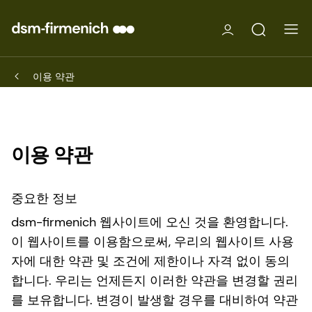
이용 약관
이용 약관
중요한 정보
dsm-firmenich 웹사이트에 오신 것을 환영합니다.
이 웹사이트를 이용함으로써, 우리의 웹사이트 사용
자에 대한 약관 및 조건에 제한이나 자격 없이 동의
합니다. 우리는 언제든지 이러한 약관을 변경할 권리
를 보유합니다. 변경이 발생할 경우를 대비하여 약관