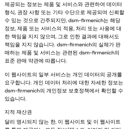
제공되는 정보는 제품 및 서비스와 관련하여 데이터
형식, 권장 사항 또는 기타 수단으로 제공되며 신뢰할
수 있는 것으로 간주되지만, dsm-firmenich는 해당
정보, 제품 또는 서비스의 적용, 처리 또는 사용에 대
한 책임을 지지 않으며, 그로 인한 결과에 대해서도
책임을 지지 않습니다. dsm-firmenich의 실체가 판
매하는 제품 및 서비스는 관련된 dsm-firmenich의
표준 판매 약관에 따릅니다.
이 웹사이트의 일부 서비스는 개인 데이터의 공개를
요구합니다. 개인 데이터 처리에 대한 자세한 정보는
dsm-firmenich의 개인정보 보호정책에서 확인할 수
있습니다.
지적 재산권
달리 명시되지 않는 한, 이 웹사이트 및 이 웹사이트