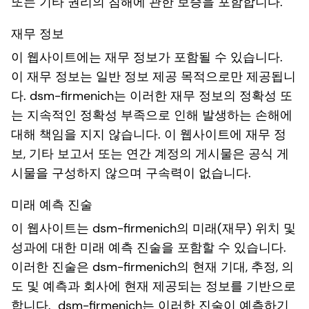
또는 기타 권리의 침해에 관한 보증을 포함합니다.
재무 정보
이 웹사이트에는 재무 정보가 포함될 수 있습니다.
이 재무 정보는 일반 정보 제공 목적으로만 제공됩니
다. dsm-firmenich는 이러한 재무 정보의 정확성 또
는 지속적인 정확성 부족으로 인해 발생하는 손해에
대해 책임을 지지 않습니다. 이 웹사이트에 재무 정
보, 기타 보고서 또는 연간 계정의 게시물은 공식 게
시물을 구성하지 않으며 구속력이 없습니다.
미래 예측 진술
이 웹사이트는 dsm-firmenich의 미래(재무) 위치 및
성과에 대한 미래 예측 진술을 포함할 수 있습니다.
이러한 진술은 dsm-firmenich의 현재 기대, 추정, 의
도 및 예측과 회사에 현재 제공되는 정보를 기반으로
합니다. dsm-firmenich는 이러한 진술이 예측하기