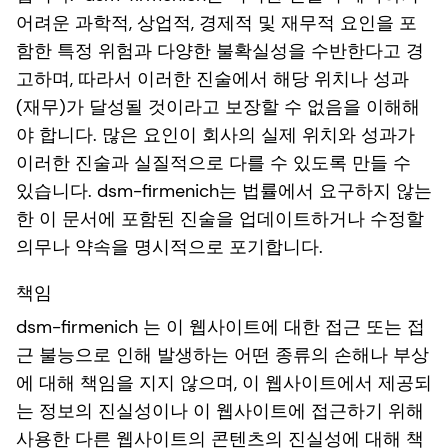
어려운 과학적, 상업적, 경제적 및 재무적 요인을 포
함한 특정 위험과 다양한 불확실성을 수반한다고 경
고하며, 따라서 이러한 진술에서 해당 위치나 성과
(재무)가 달성될 것이라고 보장할 수 없음을 이해해
야 합니다. 많은 요인이 회사의 실제 위치와 성과가
이러한 진술과 실질적으로 다를 수 있도록 만들 수
있습니다. dsm-firmenich는 법률에서 요구하지 않는
한 이 문서에 포함된 진술을 업데이트하거나 수정할
의무나 약속을 명시적으로 포기합니다.
책임
dsm-firmenich 는 이 웹사이트에 대한 접근 또는 접
근 불능으로 인해 발생하는 어떤 종류의 손해나 부상
에 대해 책임을 지지 않으며, 이 웹사이트에서 제공되
는 정보의 진실성이나 이 웹사이트에 접근하기 위해
사용한 다른 웹사이트의 콘텐츠의 진실성에 대해 책