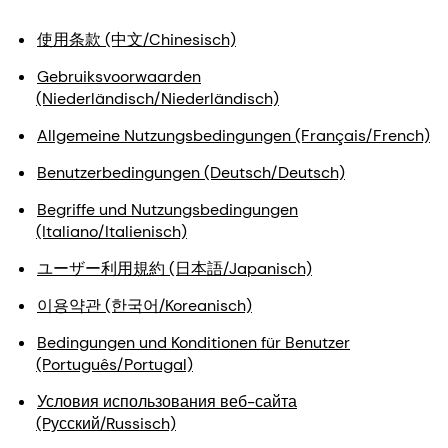
使用条款 (中文/Chinesisch)
Gebruiksvoorwaarden
(Niederländisch/Niederländisch)
Allgemeine Nutzungsbedingungen (Français/French)
Benutzerbedingungen (Deutsch/Deutsch)
Begriffe und Nutzungsbedingungen
(Italiano/Italienisch)
ユーザー利用規約 (日本語/Japanisch)
이용약관 (한국어/Koreanisch)
Bedingungen und Konditionen für Benutzer
(Português/Portugal)
Условия использования веб-сайта
(Pусский/Russisch)