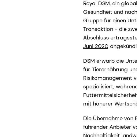
Royal DSM, ein globa
Gesundheit und nach
Gruppe für einen Unt
Transaktion - die zw
Abschluss ertragsst
Juni 2020
angekündi
DSM erwarb die Unte
für Tierernährung un
Risikomanagement v
spezialisiert, währe
Futtermittelsicherhe
mit höherer Wertsch
Die Übernahme von B
führender Anbieter v
Nachhaltigkeit landw