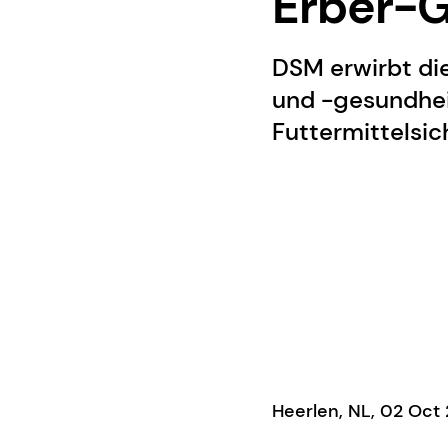
Erber-
DSM erwirbt di
und -gesundhei
Futtermittelsic
Heerlen, NL, 02 Oc