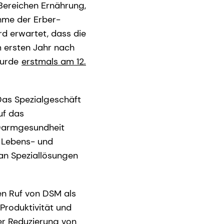
 Bereichen Ernährung,
hme der Erber-
d erwartet, dass die
m ersten Jahr nach
wurde
erstmals am 12.
as Spezialgeschäft
uf das
Darmgesundheit
e Lebens- und
 an Speziallösungen
n Ruf von DSM als
Produktivität und
er Reduzierung von