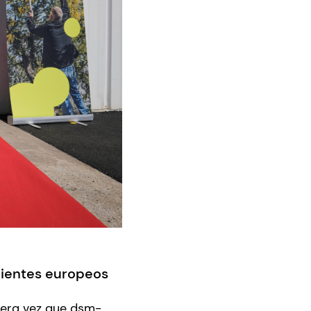
lientes europeos
mera vez que dsm-