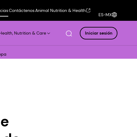
icias
Contáctenos
Animal Nutrition & Health
ES-MX
Health, Nutrition & Care
Iniciar sesión
opa
de