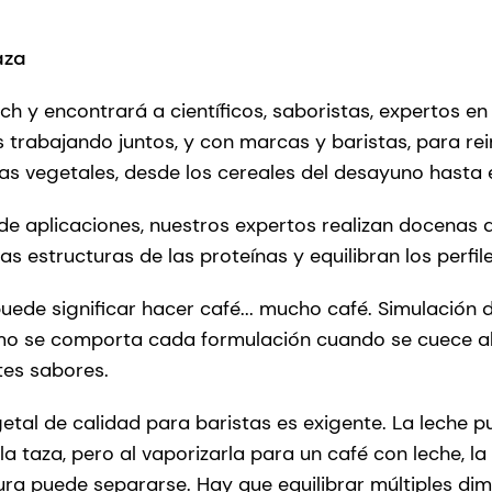
aza
h y encontrará a científicos, saboristas, expertos en
s trabajando juntos, y con marcas y baristas, para re
as vegetales, desde los cereales del desayuno hasta 
de aplicaciones, nuestros expertos realizan docenas 
las estructuras de las proteínas y equilibran los perfil
puede significar hacer café... mucho café. Simulación 
 se comporta cada formulación cuando se cuece al v
tes sabores.
getal de calidad para baristas es exigente. La leche p
la taza, pero al vaporizarla para un café con leche, 
ura puede separarse. Hay que equilibrar múltiples dim