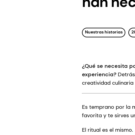
han he
Nuestras historias
2
¿Qué se necesita pa
experiencia?
Detrás
creatividad culinari
Es temprano por la m
favorita y te sirves
El ritual es el mismo