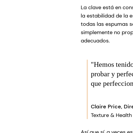
La clave está en con
la estabilidad de l
todas las espumas son
simplemente no propo
adecuados.
"Hemos tenido
probar y perfe
que perfeccio
Claire Price, Di
Texture & Health
Así que sí, a veces e