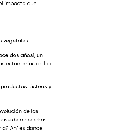
el impacto que
s vegetales:
ace dos años1, un
s estanterías de los
 productos lácteos y
evolución de las
 base de almendras.
ria? Ahí es donde