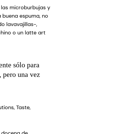
 las microburbujas y
na buena espuma, no
o lavavajillas-,
ino o un latte art
nte sólo para
, pero una vez
tions, Taste,
na docena de