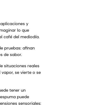
 aplicaciones y
imaginar lo que
el café del mediodía.
de pruebas: afinan
es de sabor.
de situaciones reales
apor, se vierte o se
uede tener un
la espuma puede
ensiones sensoriales: