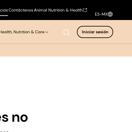
icias
Contáctenos
Animal Nutrition & Health
ES-MX
Health, Nutrition & Care
Iniciar sesión
es no