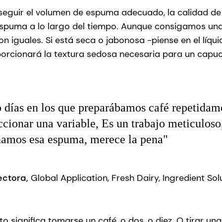
seguir el volumen de espuma adecuado, la calidad de
a espuma a lo largo del tiempo. Aunque consigamos u
 iguales. Si está seca o jabonosa -piense en el líquid
rcionará la textura sedosa necesaria para un capuch
 días en los que preparábamos café repetidame
ccionar una variable, Es un trabajo meticuloso
namos esa espuma, merece la pena"
rectora,
Global Application, Fresh Dairy, Ingredient Solu
sto significa tomarse un café, o dos, o diez. O tirar u