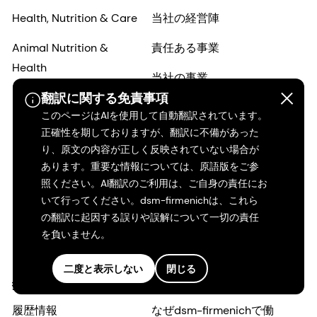
Health, Nutrition & Care
当社の経営陣
Animal Nutrition &
責任ある事業
Health
当社の事業
翻訳に関する免責事項
科学と研究
このページはAIを使用して自動翻訳されています。
正確性を期しておりますが、翻訳に不備があった
ニュース
り、原文の内容が正しく反映されていない場合が
当社の拠点
あります。重要な情報については、原語版をご参
照ください。AI翻訳のご利用は、ご自身の責任にお
ベンチャー
いて行ってください。dsm-firmenichは、これら
の翻訳に起因する誤りや誤解について一切の責任
サプライヤー
を負いません。
お問い合せ
二度と表示しない
閉じる
投資家
採用情報
履歴情報
なぜdsm-firmenichで働