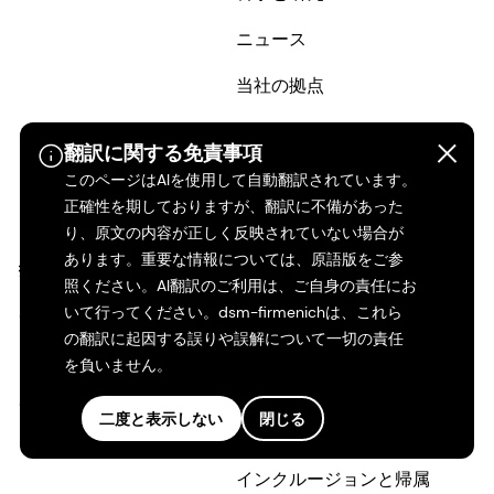
ニュース
当社の拠点
ベンチャー
翻訳に関する免責事項
サプライヤー
このページはAIを使用して自動翻訳されています。
正確性を期しておりますが、翻訳に不備があった
お問い合せ
り、原文の内容が正しく反映されていない場合が
あります。重要な情報については、原語版をご参
投資家
採用情報
照ください。AI翻訳のご利用は、ご自身の責任にお
履歴情報
なぜdsm-firmenichで働
いて行ってください。dsm-firmenichは、これら
の翻訳に起因する誤りや誤解について一切の責任
くのか？
DSMについて
を負いません。
dsm-firmenichの求人
Shares & ADRs
二度と表示しない
閉じる
キャリアストーリー
インクルージョンと帰属