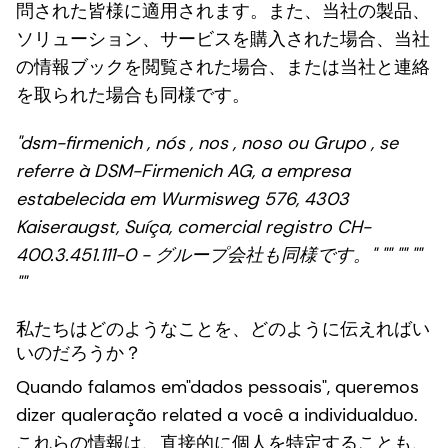
問された皆様に適用されます。また、当社の製品、
ソリューション、サービスを購入された場合、当社
の情報ブックを閲覧された場合、または当社と連絡
を取られた場合も同様です。
"dsm-firmenich , nós , nos , noso ou Grupo , se
referre à DSM-Firmenich AG, a empresa
estabelecida em Wurmisweg 576, 4303
Kaiseraugst, Suíça, comercial registro CH-
400.3.451.111-0 - グループ会社も同様です。" "" "" ""
""
私たちはどのようなことを、どのように伝えればい
いのだろうか？
Quando falamos em"dados pessoais", queremos
dizer qualeração related a você a individualduo.
これらの情報は、直接的に個人を特定することも、