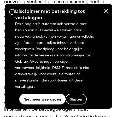
aanvraag verifieert bij een consument, hoef je
geen conta conosco op te geven. Wij gebruiken
Disclaimer met betrekking tot
de in deze aanvraag verstrekte informatie alleen
vertalingen
om uw identiteit te verifiëren en sluiten alle
Deze pagina is automatisch vertaald met
behulp van AI. Hoewel we streven naar
informatie uit die u verstrekt na het verwerken
nauwkeurigheid, kunnen vertalingen onvolledig
van uw aanvraag. A dsm-firmenich reserva-se o
zijn of de oorspronkelijke inhoud verkeerd
direito de tomar medidas adicionais, conforme
weergeven. Raadpleeg voor belangrijke
necessário, para verificar a identidade dos
informatie de versie in de oorspronkelijke taal.
consumidores californianos quando tivermos
Gebruik AI-vertalingen op eigen
motivo para acreditar que uma solicitação é
verantwoordelijkheid. DSM-Firmenich is niet
aansprakelijk voor eventuele fouten of
fraudulenta.
misverstanden die voortvloeien uit deze
vertalingen.
Bevoegde agent
Consumenten kunnen gebruikmaken van een
Niet meer weergeven
Sluiten
geautoriseerde tussenpersoon om hun aanvraag
in te dienen. De bevoegde agent moet
geregistreerd staan bij het Secretaria de Estado