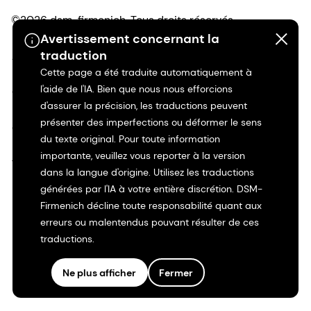
©2026 dsm-firmenich. Tous droits réservés.
Avertissement concernant la
traduction
Avis de confidentialité
Cette page a été traduite automatiquement à
l'aide de l'IA. Bien que nous nous efforcions
Conditions d'utilisation
d'assurer la précision, les traductions peuvent
présenter des imperfections ou déformer le sens
Conditions d'utilisation
du texte original. Pour toute information
importante, veuillez vous reporter à la version
Transparence en Californie
dans la langue d'origine. Utilisez les traductions
générées par l'IA à votre entière discrétion. DSM-
Déclaration d'accessibilité
Firmenich décline toute responsabilité quant aux
erreurs ou malentendus pouvant résulter de ces
Informations juridiques
traductions.
Plan du site
Ne plus afficher
Fermer