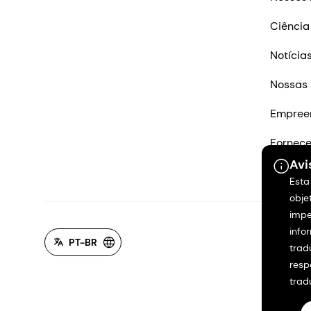
Ciência
Notícia
Nossas 
Empree
Fornec
Avi
Entre e
Esta
obje
impe
info
PT-BR
trad
resp
trad