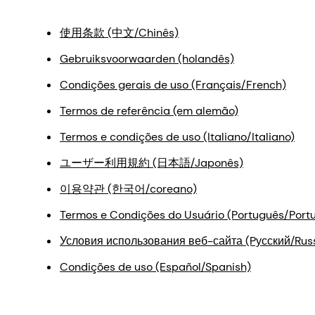
使用条款 (中文/Chinês)
Gebruiksvoorwaarden (holandês)
Condições gerais de uso (Français/French)
Termos de referência (em alemão)
Termos e condições de uso (Italiano/Italiano)
ユーザー利用規約 (日本語/Japonês)
이용약관 (한국어/coreano)
Termos e Condições do Usuário (Português/Port
Условия использования веб-сайта (Pусский/Rus
Condições de uso (Español/Spanish)