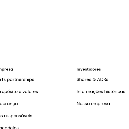
mpresa
Investidores
rts partnerships
Shares & ADRs
ropósito e valores
Informações históricas
iderança
Nossa empresa
s responsáveis
negócios