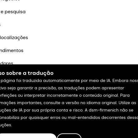
 e pesquisa
s
localizações
ndimentos
edores
so sobre a tradução
m contato
 página foi traduzida automaticamente por meio de IA. Embora nos
tivo seja garantir a precisão, as traduções podem apresentar
rfeições ou interpretar incorretamente o conteúdo original. Para
rmações importantes, consulte a versão no idioma original. Utilize as
uções de IA por sua própria conta e risco. A dsm-firmenich não se
onsabiliza por quaisquer erros ou mal-entendidos decorrentes dess
uções.