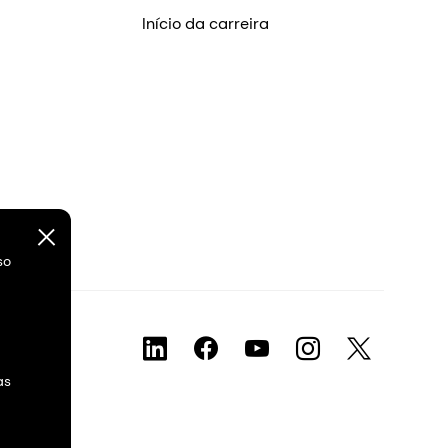
Início da carreira
so
as