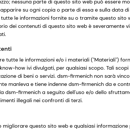
ezzo; nessuna parte di questo sito web può essere mod
parire su ogni copia o parte di essa e sulla data di c
 tutte le informazioni fornite su o tramite questo sito
rio dei contenuti di questo sito web è severamente vie
ti.
tenti
e tutte le informazioni e/o i materiali ("Materiali") for
o know-how ivi divulgati, per qualsiasi scopo. Tali scop
zazione di beni o servizi. dsm-firmenich non sarà vinco
tente manleva e tiene indenne dsm-firmenich da e contro
a dsm-firmenich a seguito dell'uso e/o dello sfruttament
menti illegali nei confronti di terzi.
migliorare questo sito web e qualsiasi informazione 