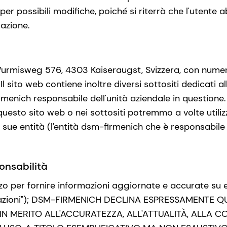
per possibili modifiche, poiché si riterrà che l'utente
cazione.
urmisweg 576, 4303 Kaiseraugst, Svizzera, con numero
eb. Il sito web contiene inoltre diversi sottositi dedicat
irmenich responsabile dell'unità aziendale in questione.
questo sito web o nei sottositi potremmo a volte utilizz
 sue entità (l'entità dsm-firmenich che è responsabile 
onsabilità
 per fornire informazioni aggiornate e accurate su e t
nformazioni"); DSM-FIRMENICH DECLINA ESPRESSAMENTE
TO, IN MERITO ALL'ACCURATEZZA, ALL'ATTUALITÀ, ALL