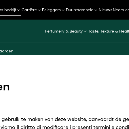
s bedrijf
Carrière
Beleggers
Duurzaamheid
Nieuws
Neem co
Perfumery & Beauty
Taste, Texture & Heal
waarden
en
r gebruik te maken van deze website, aanvaardt de g
viamo il diritto di modificare i presenti termini e cond