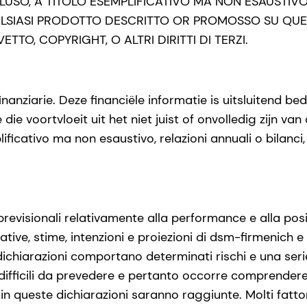
LUSO, A TITOLO ESEMPLIFICATIVO MA NON ESAUSTIV
ALSIASI PRODOTTO DESCRITTO OR PROMOSSO SU QUE
TTO, COPYRIGHT, O ALTRI DIRITTI DI TERZI.
nanziarie. Deze financiële informatie is uitsluitend b
ie voortvloeit uit het niet juist of onvolledig zijn van
plificativo ma non esaustivo, relazioni annuali o bilanc
evisionali relativamente alla performance e alla posiz
ttative, stime, intenzioni e proiezioni di dsm-firmenich
chiarazioni comportano determinati rischi e una serie di
 difficili da prevedere e pertanto occorre comprendere
e in queste dichiarazioni saranno raggiunte. Molti fatto