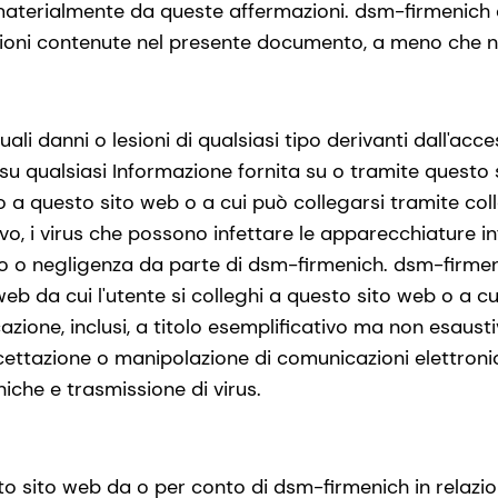
o materialmente da queste affermazioni. dsm-firmenich
ioni contenute nel presente documento, a meno che no
i danni o lesioni di qualsiasi tipo derivanti dall'acc
 su qualsiasi Informazione fornita su o tramite questo 
so a questo sito web o a cui può collegarsi tramite co
vo, i virus che possono infettare le apparecchiature inf
lo o negligenza da parte di dsm-firmenich. dsm-firmeni
 web da cui l'utente si colleghi a questo sito web o a cu
azione, inclusi, a titolo esemplificativo ma non esaust
cettazione o manipolazione di comunicazioni elettron
niche e trasmissione di virus.
to sito web da o per conto di dsm-firmenich in relazion