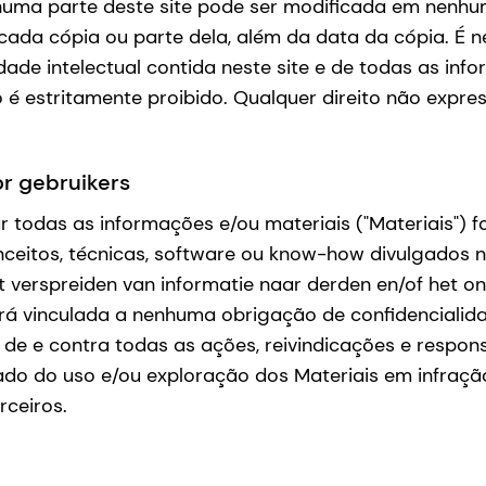
ma parte deste site pode ser modificada em nenhum 
da cópia ou parte dela, além da data da cópia. É n
ade intelectual contida neste site e de todas as inf
do é estritamente proibido. Qualquer direito não ex
or gebruikers
ar todas as informações e/ou materiais ("Materiais")
nceitos, técnicas, software ou know-how divulgados n
 verspreiden van informatie naar derden en/of het on
rá vinculada a nenhuma obrigação de confidencialida
de e contra todas as ações, reivindicações e responsa
o do uso e/ou exploração dos Materiais em infração 
rceiros.