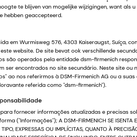
gte te blijven van mogelijke wijzigingen, want als u d
 te hebben geaccepteerd.
ida em Wurmisweg 576, 4303 Kaiseraugst, Suíça, co
 este website. De site bevat ook verschillende secunda
os são operados pela entidade dsm-firmenich respon
 ser encontrados no site secundário. Neste site ou 
 "nos" ao nos referirmos à DSM-Firmenich AG ou a suas
doravante referida como "dsm-firmenich").
sponsabilidade
para fornecer informações atualizadas e precisas sob
a forma ("Informações"); A DSM-FIRMENICH SE ISEN
PO, EXPRESSAS OU IMPLÍCITAS, QUANTO À PRECISÃ