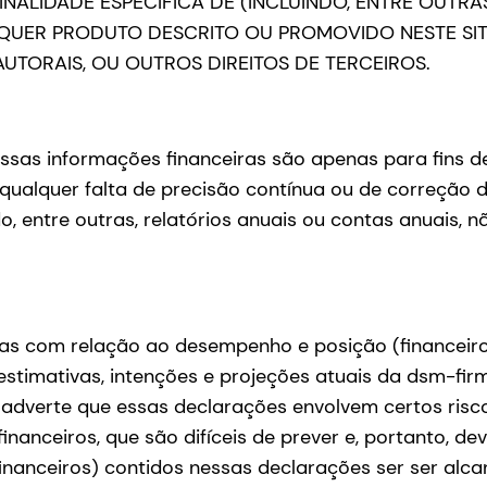
NALIDADE ESPECÍFICA DE (INCLUINDO, ENTRE OUT
LQUER PRODUTO DESCRITO OU PROMOVIDO NESTE SI
AUTORAIS, OU OUTROS DIREITOS DE TERCEIROS.
. Essas informações financeiras são apenas para fins 
qualquer falta de precisão contínua ou de correção d
do, entre outras, relatórios anuais ou contas anuais, n
vas com relação ao desempenho e posição (financeiros
stimativas, intenções e projeções atuais da dsm-fi
adverte que essas declarações envolvem certos risco
 financeiros, que são difíceis de prever e, portanto,
inanceiros) contidos nessas declarações ser ser alca