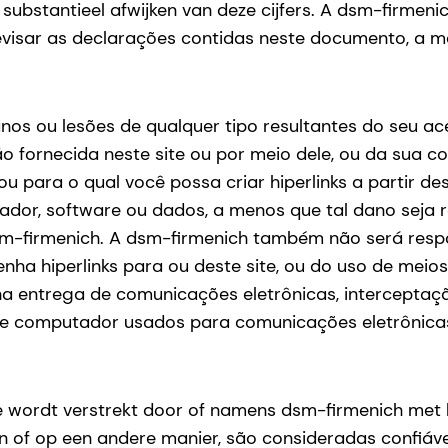
jf substantieel afwijken van deze cijfers. A dsm-firme
visar as declarações contidas neste documento, a men
os ou lesões de qualquer tipo resultantes do seu ace
fornecida neste site ou por meio dele, ou da sua co
 para o qual você possa criar hiperlinks a partir desse
or, software ou dados, a menos que tal dano seja r
dsm-firmenich. A dsm-firmenich também não será res
enha hiperlinks para ou deste site, ou do uso de meio
o na entrega de comunicações eletrônicas, intercept
de computador usados para comunicações eletrônicas
ite wordt verstrekt door of namens dsm-firmenich met 
en of op een andere manier, são consideradas confiá