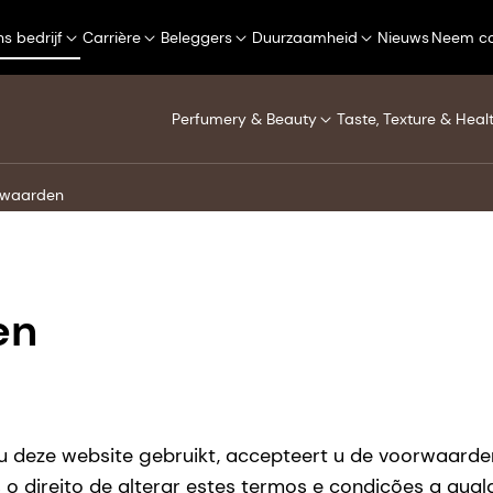
s bedrijf
Carrière
Beleggers
Duurzaamheid
Nieuws
Neem co
Perfumery & Beauty
Taste, Texture & Heal
rwaarden
en
 deze website gebruikt, accepteert u de voorwaarden
s o direito de alterar estes termos e condições a qu