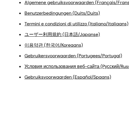
Algemene gebruiksvoorwaarden (Français/Frans
Benutzerbedingungen (Duits/Duits)
Termini e condizioni di utilizzo (Italiano/Italiaans)
ユーザー利用規約 (日本語/Japanse)
이용약관 (한국어/Koreaans)
Gebruikersvoorwaarden (Portugees/Portugal)
Условия использования веб-сайта (Pусский/Rus
Gebruiksvoorwaarden (Español/Spaans)