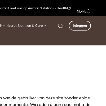
ntact met ons op
Animal Nutrition & Health
NL-NL
th
Health, Nutrition & Care
Inloggen
 van de gebruiker van deze site zonder enige
alquer momento. Wij raden u aan regelmatig de